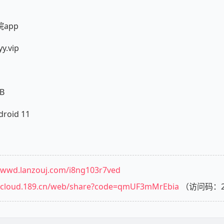
app
.vip
B
oid 11
//wwd.lanzouj.com/i8ng103r7ved
//cloud.189.cn/web/share?code=qmUF3mMrEbia
（访问码：2