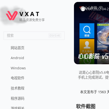
🦌
🙌
📄
🐟
🏖️
VXAT
2022-04-2
V
X
A
T
精品资源免费分享
搜索
Ctrl+K
网站首页
心心影院 v5
Android
Windows
这是心心影院v5.6电
手机上完成测试，提
电视软件
技术教程
本文发布于 156
程序源码
软件截图
游戏相关