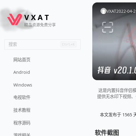
🦌
🙌
📄
🐟
🏖️
VXAT
2022-04-2
V
X
A
T
精品资源免费分享
搜索
Ctrl+K
网站首页
抖音 v20.
Android
Windows
这是内置抖音伴侣模块
提供无水印下视频、
电视软件
技术教程
本文发布于 156
程序源码
软件截图
游戏相关