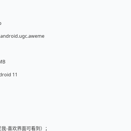
p
ndroid.ugc.aweme
MB
oid 11
；
；
栏我-喜欢界面可看到）；