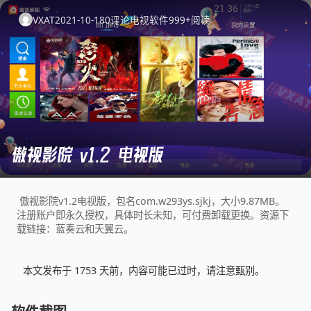
VXAT
2021-10-18
0
评论
电视软件
999+
阅读
傲视影院 v1.2 电视版
傲视影院v1.2电视版，包名com.w293ys.sjkj，大小9.87MB。
注册账户即永久授权，具体时长未知，可付费卸载更换。资源下
载链接：蓝奏云和天翼云。
本文发布于 1753 天前，内容可能已过时，请注意甄别。