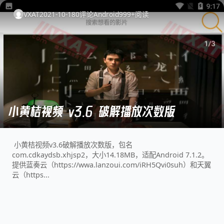
VXAT
2021-10-18
0
评论
Android
999+
阅读
小黄桔视频 v3.6 破解播放次数版
小黄桔视频v3.6破解播放次数版，包名
com.cdkaydsb.xhjsp2，大小14.18MB，适配Android 7.1.2。
提供蓝奏云（https://wwa.lanzoui.com/iRH5Qvi0suh）和天翼
云（https...