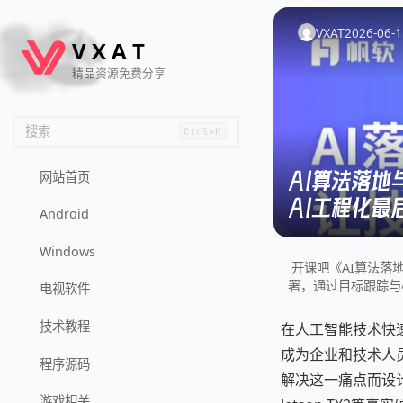
🦌
🙌
📄
🐟
🏖️
VXAT
2026-06-1
V
X
A
T
精品资源免费分享
搜索
Ctrl+K
AI算法落地
网站首页
AI工程化最
Android
Windows
开课吧《AI算法落地
署，通过目标跟踪与
电视软件
技术教程
在人工智能技术快
成为企业和技术人
程序源码
解决这一痛点而设计
游戏相关