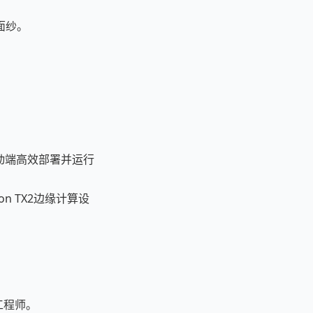
面纱。
。
动端高效部署并运行
on TX2边缘计算设
。
工程师。