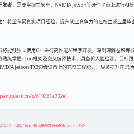
开发者
：需要掌握在安卓、NVIDIA Jetson等硬件平台上进行A
生
：希望积累真实项目经验，提升就业竞争力的在校生或应届毕
员将能够独立使用C++进行高性能AI程序开发，深刻理解卷积等
熟练掌握ncnn框架及交叉编译技术，具备将人脸检测、目标跟
IDIA Jetson TX2边缘设备上的完整工程能力，显著提升在
//pan.quark.cn/s/619361a792e1
实战
#C++编程
#ncnn移动端部署
#NVIDIA Jetson TX2