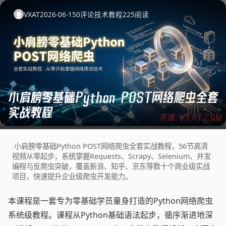
VXAT
2026-06-15
0
评论
技术教程
225
阅读
小肩膀零基础Python POST网络爬虫全套
实战教程
小肩膀零基础Python POST网络爬虫全套实战教程，56节高清
视频从零起步，系统掌握Requests、Scrapy、Selenium、并发
编程与反爬虫突破，覆盖新浪、知乎、京东等数十个商业级实战
项目，快速提升企业级爬虫开发能力。
本课程是一套专为零基础学员量身打造的Python网络爬虫
系统级教程。课程从Python基础语法起步，循序渐进地深