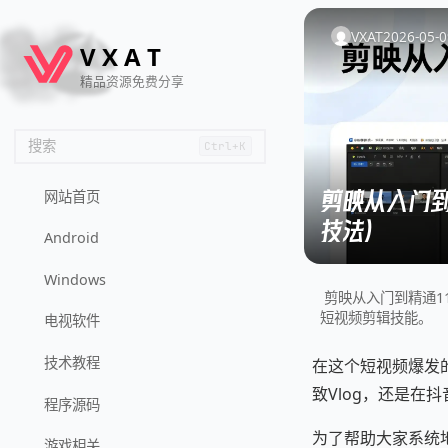
🦌
🙌
📄
🐟
🏖️
VXAT
2026-05-0
V
X
A
T
精品资源免费分享
搜索
Ctrl+K
剪映从入门到
网站首页
技法）
Android
Windows
剪映从入门到精通1
短视频剪辑技能。
电视软件
技术教程
在这个短视频爆发
致Vlog，还是在
程序源码
为了帮助大家系统
游戏相关