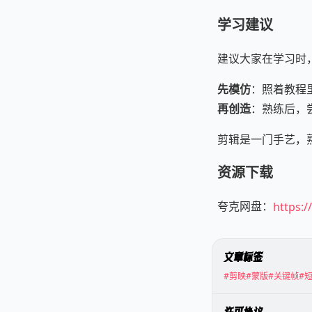
学习建议
建议大家在学习时
先模仿
：照着教程
再创造
：熟练后，
剪辑是一门手艺，
资源下载
夸克网盘：
https:
文章标签
#剪映
#蒙版
#关键帧
#