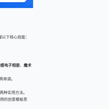
握以下核心技能：
动感电子相册
、
魔术
再单调。
的两种实用方法。
套用的创意模板思