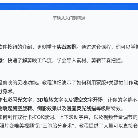
剪映从入门到精通
？
软件按钮的介绍，更侧重于
实战案例
。通过这套课程，你可以掌
悉
：快速了解剪映工作流，学会导入素材、剪辑节奏把控。
是剪映的灵魂功能。教程详细演示了如何利用蒙版+关键帧制作
分身术
。
作
七彩闪光文字
、
3D旋转文字
以及
镂空文字开场
，让你的字幕不
物跳起腾空旋转
、
倒影效果
以及
漫画荧光线描
等吸睛特效。
如何制作双行卡拉OK歌词、上下滚动字幕，以及视频音量调节
张照片变唯美视频”到“三胞胎分身术”，教程提供了大量可以直接