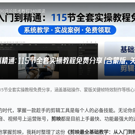
9
0
评论
技术教程
340
阅读
精通：115节全套实操教程免费分享（含蒙版、
15节全套实操教程免费分享，涵盖基础操作、蒙版关键帧特效制作等核
的时代，掌握一款趁手的剪辑工具是每个人的必备技能。无论你
抖音、视频号上运营账号，
剪映
都是目前上手最快、功能最强大的
地掌握剪映，我耗时整理了这份
《剪映最全基础教学：从入门到