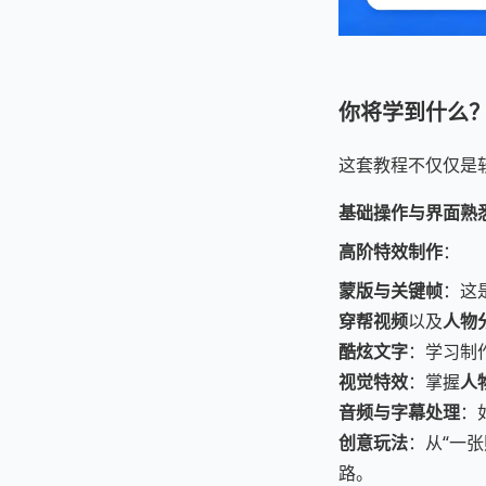
你将学到什么
这套教程不仅仅是
基础操作与界面熟
高阶特效制作
：
蒙版与关键帧
：这
穿帮视频
以及
人物
酷炫文字
：学习制
视觉特效
：掌握
人
音频与字幕处理
：
创意玩法
：从“一
路。