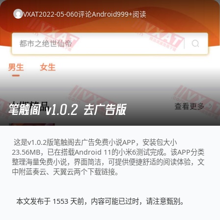
VXAT
2022-05-06
0
评论
Android
999+
阅读
笔触阁 v1.0.2 去广告版
这是v1.0.2版笔触阁去广告免费小说APP，安装包大小
23.56MB，已在搭载Android 11的小米6测试完成。该APP分类
整理海量免费小说，界面简洁，可提供便捷舒适的阅读体验，文
中附蓝奏云、天翼云两个下载链接。
本文发布于 1553 天前，内容可能已过时，请注意甄别。