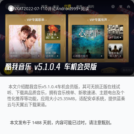
VXAT
2022-07-11
0
评论
Android
999+
阅读
酷我音乐 v5.1.0.4 车机会员版
本文介绍酷我音乐v5.1.0.4车机会员版，其可无损正版在线试
听、下载高品质音乐，拥有音乐榜单、新歌速递、主题电台及个
性化推荐等功能，应用大小25.35MB，适配安卓系统，提供蓝奏
云与天翼云下载渠道。
本文发布于 1488 天前，内容可能已过时，请注意甄别。