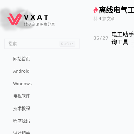
🦌
🙌
📄
🐟
#
离线电气
🏖️
V
X
A
T
共
1
篇文章
精品资源免费分享
电工助手
05/29
询工具
搜索
Ctrl+K
网站首页
Android
Windows
电视软件
技术教程
程序源码
游戏相关