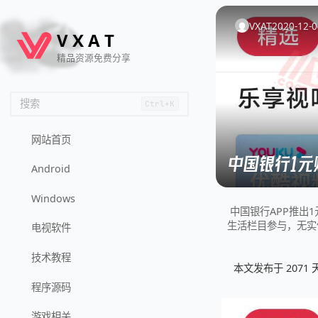
🦌
🙌
📄
🐟
🏖️
VXAT
2020-12-0
V
X
A
T
精品资源免费分享
搜索
Ctrl+K
网站首页
中国银行1元
Android
Windows
中国银行APP推出
生活栏目参与，无实
电视软件
技术教程
本文发布于 207
程序源码
游戏相关