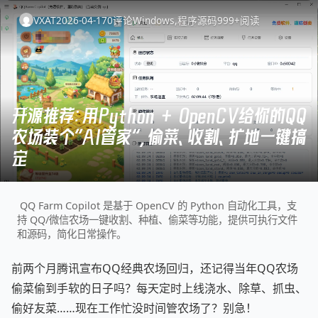
VXAT
2026-04-17
0
评论
Windows
,
程序源码
999+
阅读
开源推荐：用Python + OpenCV给你的QQ
农场装个“AI管家”，偷菜、收割、扩地一键搞
定
QQ Farm Copilot 是基于 OpenCV 的 Python 自动化工具，支
持 QQ/微信农场一键收割、种植、偷菜等功能，提供可执行文件
和源码，简化日常操作。
前两个月腾讯宣布QQ经典农场回归，还记得当年QQ农场
偷菜偷到手软的日子吗？每天定时上线浇水、除草、抓虫、
偷好友菜……现在工作忙没时间管农场了？别急！