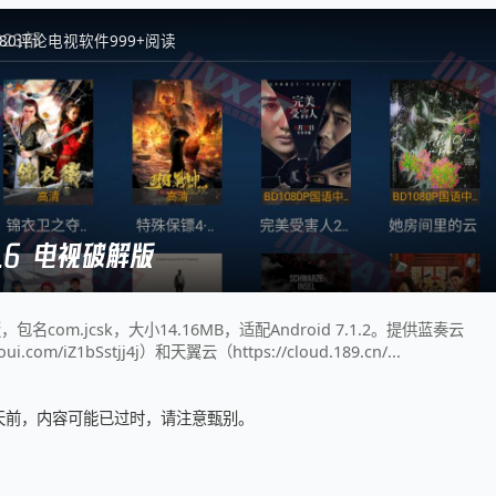
8
0
评论
电视软件
999+
阅读
.6 电视破解版
包名com.jcsk，大小14.16MB，适配Android 7.1.2。提供蓝奏云
oui.com/iZ1bSstjj4j）和天翼云（https://cloud.189.cn/...
4 天前，内容可能已过时，请注意甄别。