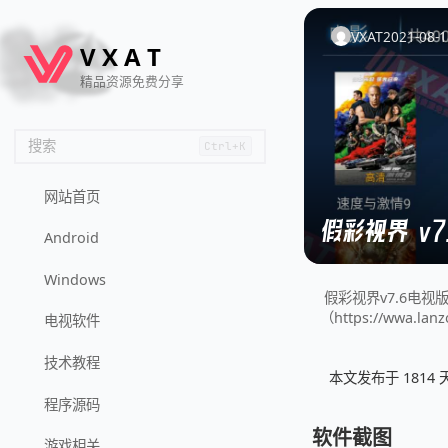
🦌
🙌
📄
🐟
🏖️
VXAT
2021-08-1
V
X
A
T
精品资源免费分享
搜索
Ctrl+K
网站首页
假彩视界 v7
Android
Windows
假彩视界v7.6电视版，
（https://wwa.lanz
电视软件
技术教程
本文发布于 181
程序源码
软件截图
游戏相关