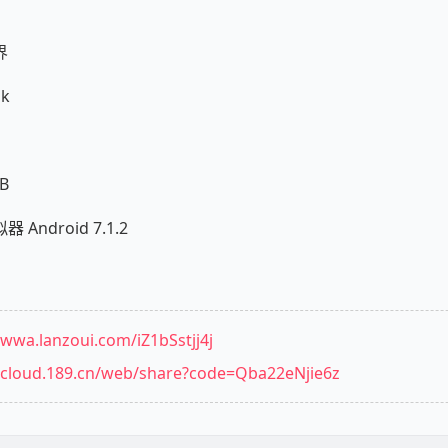
界
k
B
ndroid 7.1.2
/wwa.lanzoui.com/iZ1bSstjj4j
//cloud.189.cn/web/share?code=Qba22eNjie6z