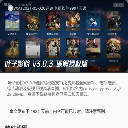
VXAT
2021-05-02
0
评论
电视软件
999+
阅读
叶子影院 v3.0.3 破解授权版
叶子影院v3.0.3破解授权版支持免费观看全网影视、电视电影、
综艺动漫及央视卫视高清直播，应用包名为com.yeziyy.tw，大小
28.28MB。资源下载链接包括蓝奏云和天翼云。
本文发布于 1921 天前，内容可能已过时，请注意甄别。