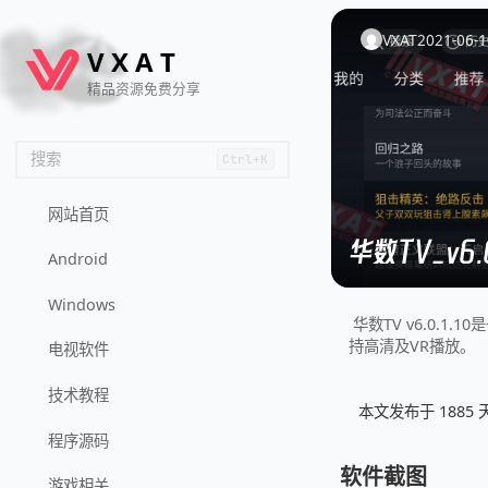
🦌
🙌
📄
🐟
🏖️
VXAT
2021-06-1
V
X
A
T
精品资源免费分享
搜索
Ctrl+K
网站首页
华数TV_v6
Android
Windows
华数TV v6.0
持高清及VR播放。
电视软件
技术教程
本文发布于 188
程序源码
软件截图
游戏相关