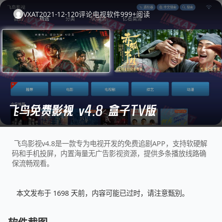
VXAT
2021-12-12
0
评论
电视软件
999+
阅读
飞鸟免费影视 v4.8 盒子TV版
飞鸟影视v4.8是一款专为电视开发的免费追剧APP，支持软硬解
码和手机投屏，内置海量无广告影视资源，提供多条播放线路确
保流畅观看。
本文发布于 1698 天前，内容可能已过时，请注意甄别。