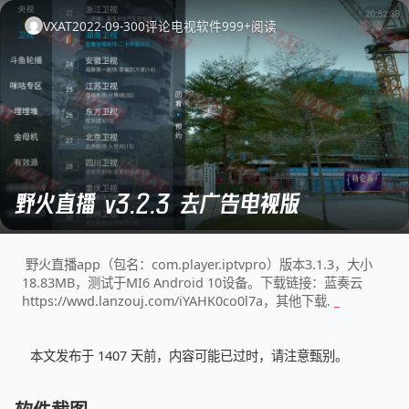
VXAT
2022-09-30
0
评论
电视软件
999+
阅读
野火直播 v3.2.3 去广告电视版
野火直播app（包名：com.player.iptvpro）版本3.1.3，大小
18.83MB，测试于MI6 Android 10设备。下载链接：蓝奏云
https://wwd.lanzouj.com/iYAHK0co0l7a，其他下载...
本文发布于 1407 天前，内容可能已过时，请注意甄别。