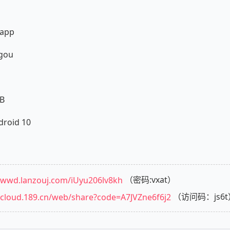
app
gou
B
oid 10
//wwd.lanzouj.com/iUyu206lv8kh
（密码:vxat）
//cloud.189.cn/web/share?code=A7JVZne6f6j2
（访问码：js6t