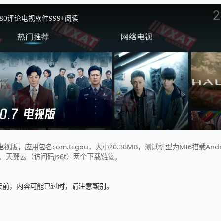
8
0
评论
电视软件
999+
阅读
0.7 电视版
0.7电视版，应用包名com.tegou，大小20.38MB，测试机型为MI6搭载And
）、天翼云（访问码js6t）两个下载链接。
1 天前，内容可能已过时，请注意甄别。