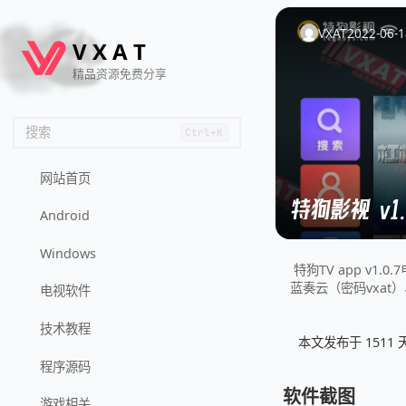
🦌
🙌
📄
🐟
🏖️
VXAT
2022-06-1
V
X
A
T
精品资源免费分享
搜索
Ctrl+K
网站首页
特狗影视 v1.
Android
Windows
特狗TV app v1.
蓝奏云（密码vxat
电视软件
技术教程
本文发布于 151
程序源码
软件截图
游戏相关