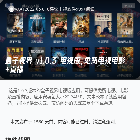
VXAT
2022-05-01
0
评论
电视软件
999+
阅读
盒子视界 v1.0.3 电视版，免费电视电影
+直播
这是1.0.3版本的盒子视界电视版应用，可提供免费电视、电影
及直播内容，应用安装包大小20.24MB，文中公布了该应用包
名，同时提供蓝奏云、带访问码的天翼云两个下载渠道。
本文发布于 1560 天前，内容可能已过时，请注意甄别。