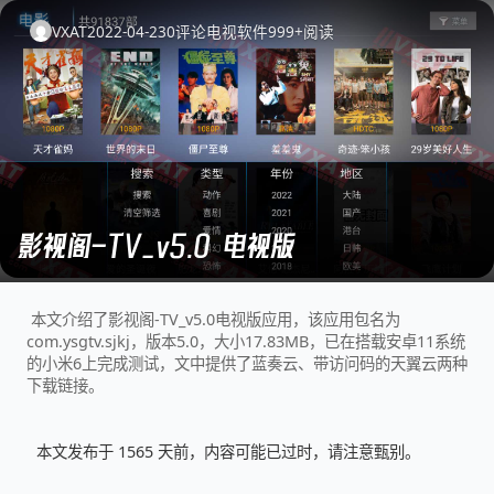
VXAT
2022-04-23
0
评论
电视软件
999+
阅读
影视阁-TV_v5.0 电视版
本文介绍了影视阁-TV_v5.0电视版应用，该应用包名为
com.ysgtv.sjkj，版本5.0，大小17.83MB，已在搭载安卓11系统
的小米6上完成测试，文中提供了蓝奏云、带访问码的天翼云两种
下载链接。
本文发布于 1565 天前，内容可能已过时，请注意甄别。