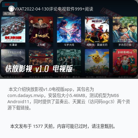
VXAT
2022-04-13
0
评论
电视软件
999+
阅读
快放影视 v1.0 电视版
本文介绍快放影视v1.0电视版app，其包名为
com.dadays.mvip，安装包大小5.46MB，测试机型为MI6
Android11，同时提供了蓝奏云、天翼云（访问码ogc3）两个资
源下载链接。
本文发布于 1577 天前，内容可能已过时，请注意甄别。