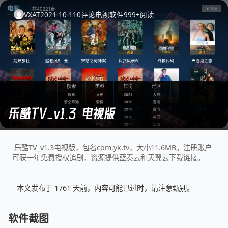
VXAT
2021-10-11
0
评论
电视软件
999+
阅读
乐酷TV_v1.3 电视版
乐酷TV_v1.3电视版，包名com.yk.tv，大小11.6MB。注册账户
可获一年免费授权追剧，资源提供蓝奏云和天翼云下载链接。
本文发布于 1761 天前，内容可能已过时，请注意甄别。
软件截图