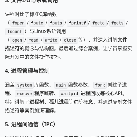
3. 文件I/O与系统调用
课程对比了标准C库函数
（
/
/
/
/
/
/
fopen
fputc
fputs
fprintf
fgetc
fgets
）与Linux系统调用
fscanf
（
/
/
/
等），并深入讲解
文件
open
read
write
close
描述符
的概念与结构图。最后通过综合案例，让学员掌握实
际开发中的文件操作技巧。
4. 进程管理与控制
涵盖
库函数、
函数参数、
创建子进
system
main
fork
程、
程序跳转、
进程回收等核心API。
execve
waitpid
特别讲解了
进程树、孤儿进程
等进阶概念，并通过复制文件
描述符等案例加深理解。
5. 进程间通信（IPC）