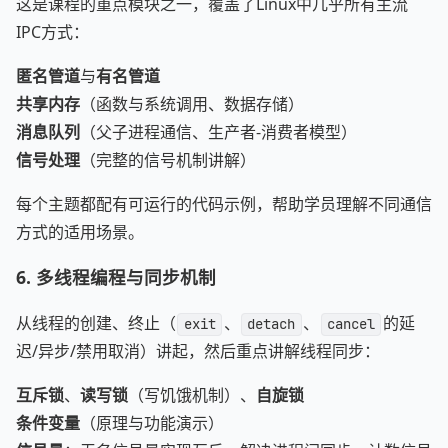
这是课程的重点模块之一，覆盖了Linux中几乎所有主流
IPC方式：
匿名管道
与
有名管道
共享内存
（函数与系统调用、数据存储）
消息队列
（父子进程通信、生产者-消费者模型）
信号处理
（完整的信号机制讲解）
每个主题都配有可运行的代码示例，帮助学员理解不同通信
方式的适用场景。
6. 多线程编程与同步机制
从线程的创建、终止（
、
、
的延
exit
detach
cancel
迟/异步/禁用取消）讲起，然后重点讲解线程同步：
互斥锁
、
读写锁
（写饥饿机制）、
自旋锁
条件变量
（原理与功能演示）