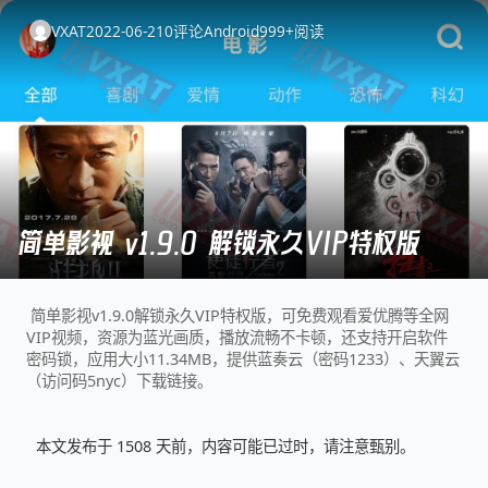
VXAT
2022-06-21
0
评论
Android
999+
阅读
简单影视 v1.9.0 解锁永久VIP特权版
简单影视v1.9.0解锁永久VIP特权版，可免费观看爱优腾等全网
VIP视频，资源为蓝光画质，播放流畅不卡顿，还支持开启软件
密码锁，应用大小11.34MB，提供蓝奏云（密码1233）、天翼云
（访问码5nyc）下载链接。
本文发布于 1508 天前，内容可能已过时，请注意甄别。