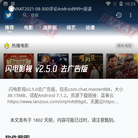
VXAT
2021-08-30
0
评论
Android
999+
阅读
闪电影视 v2.5.0 去广告版
闪电影视v2.5.0去广告版，包名com.chat.master888，大小
38.15MB，适配Android 7.1.2。资源下载链接：蓝奏云
https://wwa.lanzoui.com/imjHvtdt6gd，天翼云https:...
本文发布于 1802 天前，内容可能已过时，请注意甄别。