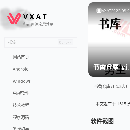
🦌
🙌
📄
🐟
🏖️
VXAT
2022-03-0
V
X
A
T
精品资源免费分享
搜索
Ctrl+K
网站首页
书香仓库 v1
Android
Windows
书香仓库v1.5.
电视软件
本文发布于 161
技术教程
程序源码
软件截图
游戏相关