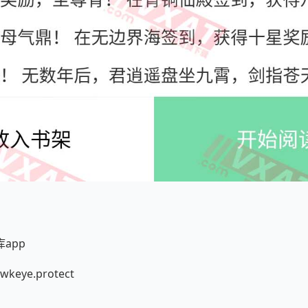
app
eye.protect