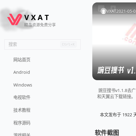
🦌
🙌
📄
🐟
🏖️
VXAT
2021-05-0
V
X
A
T
精品资源免费分享
搜索
Ctrl+K
网站首页
豌豆搜书 v1
Android
Windows
豌豆搜书v1.1.8去广
和天翼云下载链接。
电视软件
技术教程
本文发布于 192
程序源码
软件截图
游戏相关