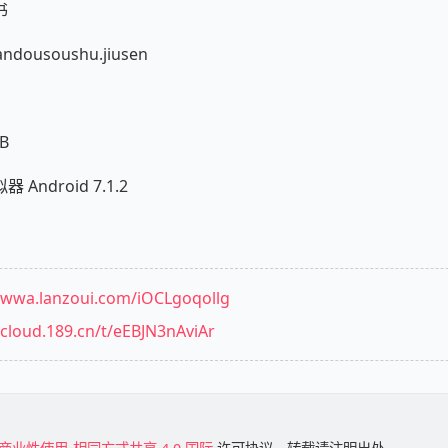
书
ousoushu.jiusen
B
ndroid 7.1.2
//wwa.lanzoui.com/iOCLgoqollg
/cloud.189.cn/t/eEBJN3nAviAr