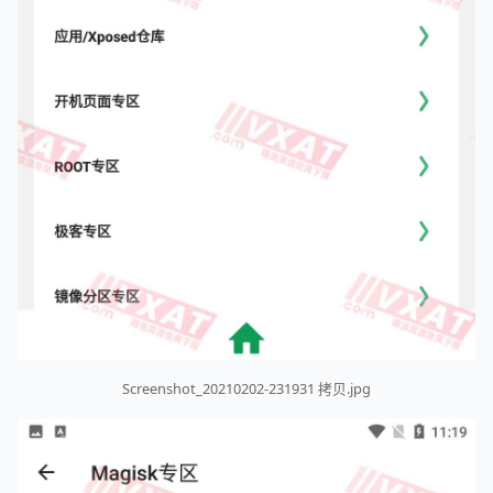
Screenshot_20210202-231931 拷贝.jpg