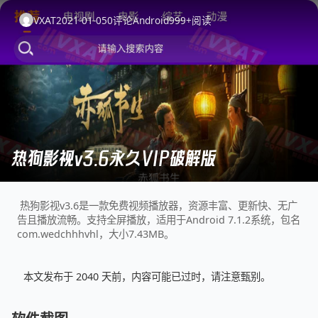
VXAT
2021-01-05
0
评论
Android
999+
阅读
热狗影视v3.6永久VIP破解版
热狗影视v3.6是一款免费视频播放器，资源丰富、更新快、无广
告且播放流畅。支持全屏播放，适用于Android 7.1.2系统，包名
com.wedchhhvhl，大小7.43MB。
本文发布于 2040 天前，内容可能已过时，请注意甄别。