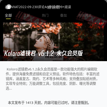
VXAT
2022-09-23
0
评论
Android
999+
阅读
Koloro滤镜君 v6.1.2 永久会员版
Koloro滤镜君v6.1.2永久会员版是一款功能强大的照片编辑软
件，提供海量免费滤镜和自定义预设。软件特色包括：丰富的滤
镜库，涵盖复古、简约、艺术等多种风格；支持叠加贴纸材质，
实现专业特效；万能调整工具，包括亮度、阴影、曝光等调整
选...
本文发布于 1413 天前，内容可能已过时，请注意甄别。