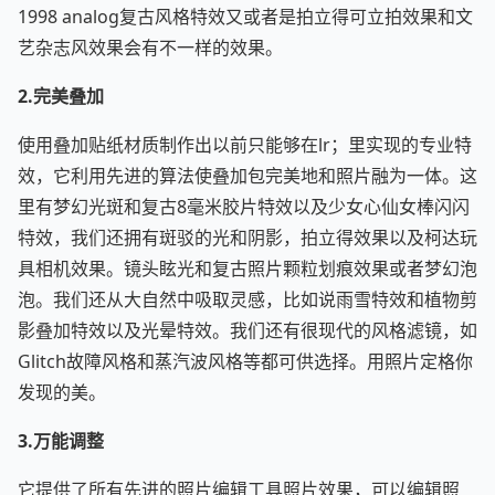
1998 analog复古风格特效又或者是拍立得可立拍效果和文
艺杂志风效果会有不一样的效果。
2.完美叠加
使用叠加贴纸材质制作出以前只能够在lr；里实现的专业特
效，它利用先进的算法使叠加包完美地和照片融为一体。这
里有梦幻光斑和复古8毫米胶片特效以及少女心仙女棒闪闪
特效，我们还拥有斑驳的光和阴影，拍立得效果以及柯达玩
具相机效果。镜头眩光和复古照片颗粒划痕效果或者梦幻泡
泡。我们还从大自然中吸取灵感，比如说雨雪特效和植物剪
影叠加特效以及光晕特效。我们还有很现代的风格滤镜，如
Glitch故障风格和蒸汽波风格等都可供选择。用照片定格你
发现的美。
3.万能调整
它提供了所有先进的照片编辑工具照片效果，可以编辑照