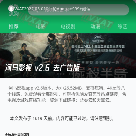
VXAT
2022-03-01
0
评论
Android
999+
阅读
河马影视 v2.6 去广告版
河马影视app v2.6版本，大小26.52MB。支持疯狗、4K屋等八
个线路，免费观看全部影视，可解析优酷爱奇艺等站点链接，含
电视及游戏直播功能。资源下载链接：蓝奏云和天翼云。
本文发布于 1619 天前，内容可能已过时，请注意甄别。