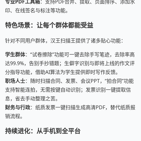
专业PDF工具箱
：支持PDF合并、提取、页面排序、添加水
印、在线签名与标注等功能。
特色场景：让每个群体都能受益
针对不同用户群体，汉王扫描王提供了诸多贴心功能：
学生群体
：“试卷擦除”功能可一键去除手写笔迹，去除率高
达99.9%，告别手抄错题；生僻字识别与即将上线的作文评
分指导功能，借助AI算法为学生提供即时写作反馈。
职场人士
：随时扫描合同、发票、会议PPT，“拍合同”功能
支持智能连拍，无需按键自动识别；发票识别一键提取信
息，省去手动整理之苦。
财务与行政
：纸质发票一键扫描生成高清PDF，替代纸质报
销流程。
持续进化：从手机到全平台