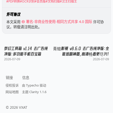
#PDF转换
#OCR识别
#会员版
#文档扫描
#汉王扫描王
许可协议
本文采用
署名-非商业性使用-相同方式共享 4.0 国际
许可协
议，转载请注明出处。
梦幻工具箱 v1.14 去广告纯
青蛙影视 v8.6.0 去广告纯净版：全
净版：多功能手机百宝箱
能追剧神器，高清畅看更尽兴！
2026-07-09
2026-07-09
链接
信息
侵权投诉
由 Typecho 驱动
网站地图
主题 Clarity 1.1.6
©
2026
VXAT