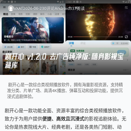
VXAT
2026-06-23
0
评论
Android
337
阅读
剧开心 v1.2.0 去广告纯净版：随身影视宝
藏库
剧开心是一款综合类视频播放软件，拥有海量影视资源，支持精
准分类、片单广场、高清4K播放、弹幕互动和投屏功能，提供沉
浸式追剧体验。
剧开心是一款功能全面、资源丰富的综合类视频播放软件，
致力于为用户提供
便捷、高效且沉浸式
的影视追剧体验。无
论你是热衷院线大片、经典老剧，还是各类热门短剧、动