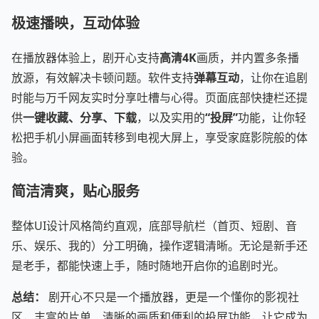
极速播映，互动体验
在播放器体验上，剧开心支持
高清4K
画质，并内置多条播
放源，有效解决卡顿问题。软件支持
弹幕互动
，让你在追剧
时能与万千网友实时分享吐槽与心得。页面底部快捷栏还提
供
一键收藏、分享、下载
，以及实用的
“投屏”
功能，让你轻
松把手机小屏画面转移到电视大屏上，享受家庭影院般的体
验。
简洁清爽，贴心服务
整体UI设计风格简约直观，底部导航栏（首页、短剧、音
乐、娱乐、我的）分工明确，操作逻辑清晰。无论是新手还
是老手，都能快速上手，随时随地开启你的追剧时光。
总结：
剧开心不只是一个播放器，更是一个懂你的影视社
区，丰富的片单、清晰的画质和便利的投屏功能，让它成为