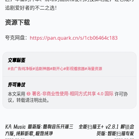
追剧爱好者的不二之选！
资源下载
夸克网盘：
https://pan.quark.cn/s/1cb06464c183
文章标签
#去广告纯净版
#追剧神器
#剧开心
#影视播放器
#海量资源
许可协议
本文采用
署名-非商业性使用-相同方式共享 4.0 国际
许可协
议，转载请注明出处。
KA Music 最新版：酷狗音乐开源三
全能扫描王+ v2.8.1 解锁会
方版，纯粹听歌，极致纯净
员版：智能扫描专家