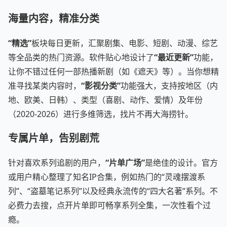
海量内容，精准分类
“精选”
板块每日更新，汇聚剧集、电影、短剧、动漫、综艺
等全品类的热门资源。软件贴心地设计了
“最近更新”
功能，
让你不错过任何一部热播新剧（如《遮天》等）。当你想精
准寻找某类内容时，
“影视分类”
功能强大，支持按地区（内
地、欧美、日韩）、类型（喜剧、动作、爱情）及年份
（2020-2026）进行多维筛选，找片不再大海捞针。
专属片单，告别剧荒
针对喜欢系列追剧的用户，
“片单广场”
是绝佳的设计。官方
或用户精心整理了知名IP合集，例如热门的“灵魂摆渡系
列”、“盗墓笔记系列”以及经典永流传的“四大名著”系列。不
必费力去搜，点开片单即可畅享系列全集，一次性看个过
瘾。