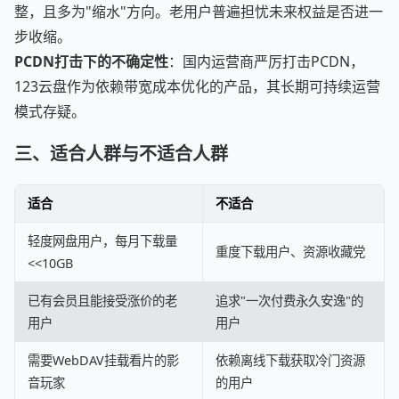
整，且多为"缩水"方向。老用户普遍担忧未来权益是否进一
步收缩。
PCDN打击下的不确定性
：国内运营商严厉打击PCDN，
123云盘作为依赖带宽成本优化的产品，其长期可持续运营
模式存疑。
三、适合人群与不适合人群
适合
不适合
轻度网盘用户，每月下载量
重度下载用户、资源收藏党
<<10GB
已有会员且能接受涨价的老
追求"一次付费永久安逸"的
用户
用户
需要WebDAV挂载看片的影
依赖离线下载获取冷门资源
音玩家
的用户