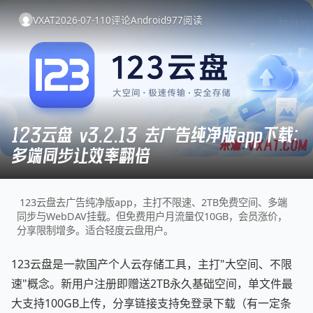
VXAT
2026-07-11
0
评论
Android
977
阅读
123云盘 v3.2.13 去广告纯净版app下载：
多端同步让效率翻倍
123云盘去广告纯净版app，主打不限速、2TB免费空间、多端
同步与WebDAV挂载。但免费用户月流量仅10GB，会员涨价，
分享限制增多。适合轻度云盘用户。
123云盘是一款国产个人云存储工具，主打"大空间、不限
速"概念。新用户注册即赠送2TB永久基础空间，单文件最
大支持100GB上传，分享链接支持免登录下载（有一定条