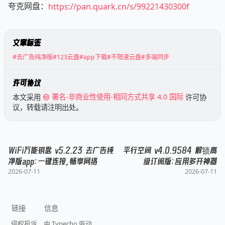
夸克网盘：
https://pan.quark.cn/s/99221430300f
文章标签
#去广告纯净版
#123云盘
#app下载
#不限速云盘
#多端同步
许可协议
本文采用
署名-非商业性使用-相同方式共享 4.0 国际
许可协
议，转载请注明出处。
WiFi万能钥匙 v5.2.23 去广告纯
平行空间 v4.0.9584 解锁高
净版app：一键连接，畅享网络
级订阅版：应用多开神器
2026-07-11
2026-07-11
链接
信息
侵权投诉
由 Typecho 驱动