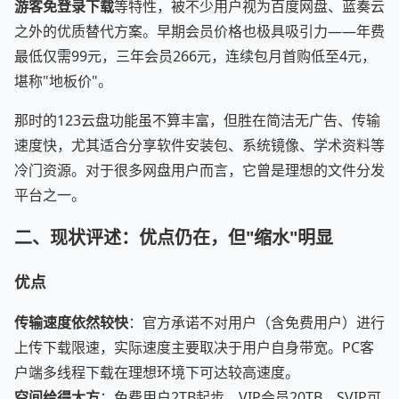
游客免登录下载
等特性，被不少用户视为百度网盘、蓝奏云
之外的优质替代方案。早期会员价格也极具吸引力——年费
最低仅需99元，三年会员266元，连续包月首购低至4元，
堪称"地板价"。
那时的123云盘功能虽不算丰富，但胜在简洁无广告、传输
速度快，尤其适合分享软件安装包、系统镜像、学术资料等
冷门资源。对于很多网盘用户而言，它曾是理想的文件分发
平台之一。
二、现状评述：优点仍在，但"缩水"明显
优点
传输速度依然较快
：官方承诺不对用户（含免费用户）进行
上传下载限速，实际速度主要取决于用户自身带宽。PC客
户端多线程下载在理想环境下可达较高速度。
空间给得大方
：免费用户2TB起步，VIP会员20TB，SVIP可