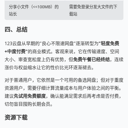
分享小文件（<<100MB）的
需要免登录分发大文件的下
站长
载站
四、总结
123云盘从早期的"良心不限速网盘"逐渐转型为
"轻度免费
+中度付费"
的商业模式。客观来说，它在传输速度、空间
大小、审查宽松度上仍有优势，但
免费午餐已经终结
，连续
涨价与权益缩水让它的性价比光环逐渐褪去。
对于普通用户，它依然是一个可用的备选网盘；但对于重度
资源用户，需要仔细计算流量成本与用户体验之间的平衡。
建议
先试用免费额度
，确认能满足需求后再考虑是否付费，
切勿盲目囤购长期会员。
资源下载