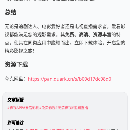
总结
无论是追剧达人、电影爱好者还是电视直播需求者，爱看影
视都能满足您的观影需求。其
免费、高清、资源丰富
的特
点，使其在同类应用中脱颖而出。立即下载体验，开启您的
精彩影视之旅！
资源下载
夸克网盘：
https://pan.quark.cn/s/b09d17dc98d0
文章标签
#影视APP
#爱看影视
#免费影视
#高清影视
#追剧直播
许可协议