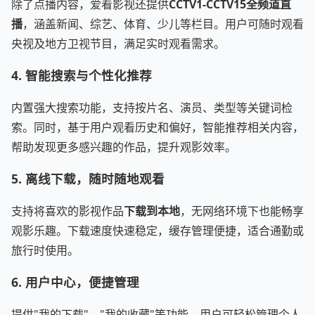
除了点播内容，爱看影视还提供
CCTV1-CCTV15全频道直
播
，涵盖新闻、综艺、体育、少儿等栏目。用户可随时观看
央视及地方卫视节目，满足实时观看需求。
4. 智能搜索与个性化推荐
内置强大搜索功能，支持按片名、演员、类型等关键词检
索。同时，基于用户观看历史和偏好，智能推荐相关内容，
帮助发现更多感兴趣的作品，提升观影效率。
5. 离线下载，随时随地观看
支持将喜欢的影视作品
下载到本地
，无网络环境下也能畅享
观影乐趣。下载速度快速稳定，缓存管理便捷，适合通勤或
旅行时使用。
6. 用户中心，便捷管理
提供"我的下载"、"我的收藏"等功能，用户可轻松管理个人