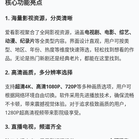
核心功能亮点
1. 海量影视资源，分类清晰
爱看影视聚合了全网影视资源，涵盖
电视剧、电影、综艺、
动漫、纪录片
等全类型内容。界面设计直观，用户可按类
型、地区、年份、热度等维度快速筛选，轻松找到想看的作
品。无论是热门新剧还是经典老片，都能在这里找到。
2. 高清画质，多分辨率选择
支持
超清4K、高清1080P、720P
等多种画质选项，用户可
根据网络环境自由切换。软件采用先进播放技术，确保流畅
不卡顿，带来震撼视觉体验。对于追求极致画质的用户，
1280P超高清视频带来影院级享受。
3. 直播电视，频道齐全