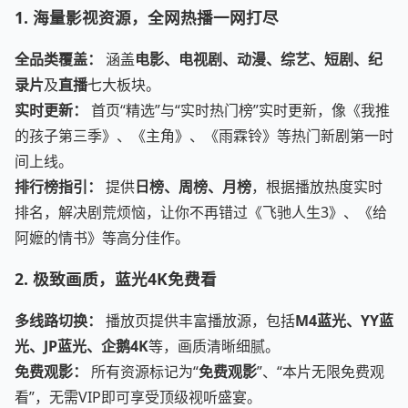
1. 海量影视资源，全网热播一网打尽
全品类覆盖：
涵盖
电影、电视剧、动漫、综艺、短剧、纪
录片
及
直播
七大板块。
实时更新：
首页“精选”与“实时热门榜”实时更新，像《我推
的孩子第三季》、《主角》、《雨霖铃》等热门新剧第一时
间上线。
排行榜指引：
提供
日榜、周榜、月榜
，根据播放热度实时
排名，解决剧荒烦恼，让你不再错过《飞驰人生3》、《给
阿嬷的情书》等高分佳作。
2. 极致画质，蓝光4K免费看
多线路切换：
播放页提供丰富播放源，包括
M4蓝光、YY蓝
光、JP蓝光、企鹅4K
等，画质清晰细腻。
免费观影：
所有资源标记为“
免费观影
”、“本片无限免费观
看”，无需VIP即可享受顶级视听盛宴。