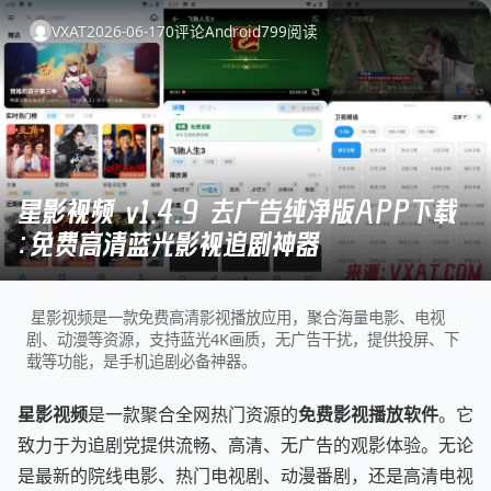
VXAT
2026-06-17
0
评论
Android
799
阅读
星影视频 v1.4.9 去广告纯净版APP下载
：免费高清蓝光影视追剧神器
星影视频是一款免费高清影视播放应用，聚合海量电影、电视
剧、动漫等资源，支持蓝光4K画质，无广告干扰，提供投屏、下
载等功能，是手机追剧必备神器。
星影视频
是一款聚合全网热门资源的
免费影视播放软件
。它
致力于为追剧党提供流畅、高清、无广告的观影体验。无论
是最新的院线电影、热门电视剧、动漫番剧，还是高清电视