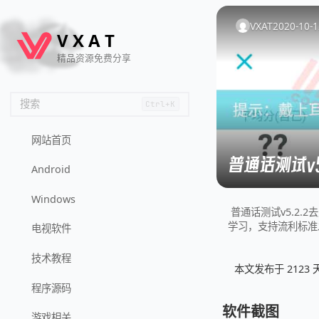
🦌
🙌
📄
🐟
🏖️
VXAT
2020-10-1
V
X
A
T
精品资源免费分享
搜索
Ctrl+K
网站首页
普通话测试v
Android
Windows
普通话测试v5.2
学习，支持流利标准
电视软件
技术教程
本文发布于 212
程序源码
软件截图
游戏相关