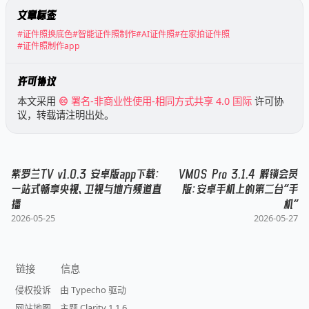
文章标签
#证件照换底色
#智能证件照制作
#AI证件照
#在家拍证件照
#证件照制作app
许可协议
本文采用
署名-非商业性使用-相同方式共享 4.0 国际
许可协
议，转载请注明出处。
紫罗兰TV v1.0.3 安卓版app下载：
VMOS Pro 3.1.4 解锁会员
一站式畅享央视、卫视与地方频道直
版：安卓手机上的第二台“手
播
机”
2026-05-25
2026-05-27
链接
信息
侵权投诉
由 Typecho 驱动
网站地图
主题 Clarity 1.1.6