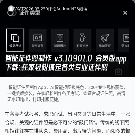
VXAT
2026-05-25
0
评论
Android
423
阅读
智能证件照制作 v3.10901.0 会员版app
下载：在家轻松搞定各类专业证件照
智能证件照制作App，AI智能抠图换底色，200+专业规格覆盖，
一键美颜换装，在家轻松制作各类考试、签证合规证件照，高清
无水印输出，打印排版便捷。
在各类考试报名、求职面试、出国签证等日常生活中，一张
合规、美观的证件照是必不可少的“敲门砖”。传统的线下照
相馆往往存在排队久、费用高、出片慢等问题，而如今的
智