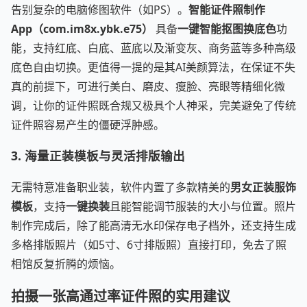
告别复杂的电脑修图软件（如PS）。
智能证件照制作
App（com.im8x.ybk.e75）
具备
一键智能抠图换底色
功
能，支持红底、白底、蓝底以及渐变灰、商务蓝等多种高级
底色自由切换。更值得一提的是其AI美颜算法，在保证不失
真的前提下，可进行美白、磨皮、瘦脸、亮眼等精细化微
调，让你的证件照既合规又极具个人神采，完美避免了传统
证件照容易产生的僵硬浮肿感。
3. 海量正装模板与灵活排版输出
无需特意准备职业装，软件内置了多款精美的
男女正装服饰
模板
，支持
一键换装
且能智能调节服装的大小与位置。照片
制作完成后，除了能高清无水印保存电子档外，还支持生成
多格排版照片（如5寸、6寸排版照）直接打印，免去了照
相馆反复折腾的烦恼。
拍摄一张高通过率证件照的实用建议