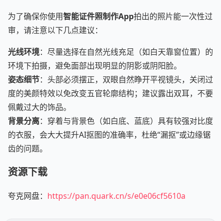
为了确保你使用
智能证件照制作App
拍出的照片能一次性过
审，请注意以下几点建议：
光线环境
：尽量选择在自然光线充足（如白天靠窗位置）的
环境下拍摄，避免面部出现明显的阴影或阴阳脸。
姿态细节
：头部必须摆正，双眼自然睁开平视镜头，关闭过
度的美颜特效以免改变五官轮廓结构；建议露出双耳，不要
佩戴过大的饰品。
背景分离
：穿着与背景色（如白底、蓝底）具有较强对比度
的衣服，会大大提升AI抠图的准确率，杜绝“漏抠”或边缘锯
齿的问题。
资源下载
夸克网盘：
https://pan.quark.cn/s/e0e06cf5610a