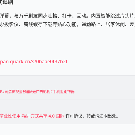
式追剧
藏弹幕，与万千剧友同步吐槽、打卡、互动。内置智能跳过片头片
视/投影仪、离线缓存下载等贴心功能，通勤路上、居家休闲、差
/pan.quark.cn/s/0baae0f37b2f
P
#高清影视播放器
#无广告影视
#手机追剧神器
商业性使用-相同方式共享 4.0 国际
许可协议，转载请注明出处。