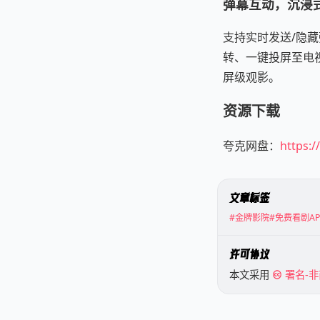
弹幕互动，沉浸
支持实时发送/隐
转、一键投屏至电
屏级观影。
资源下载
夸克网盘：
https:/
文章标签
#金牌影院
#免费看剧AP
许可协议
本文采用
署名-非