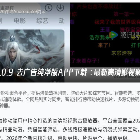
7
0
评论
Android
559
阅读
6.0.9 去广告纯净版APP下载 ：最新高清影视
清影视聚合平台，提供海量热播剧集、院线大片和综艺节目。智能筛选、
式追剧体验。全网热剧实时同步，智能排行榜帮助快速找片，多源切换确
神器。
为移动端用户精心打造的高清影视聚合播放器。平台全面覆盖20
与精品动漫，凭借智能筛选、多线路极速播放与沉浸式弹幕互动
”。2026年全新内核升级，启动更快、片源更全、播放更稳。