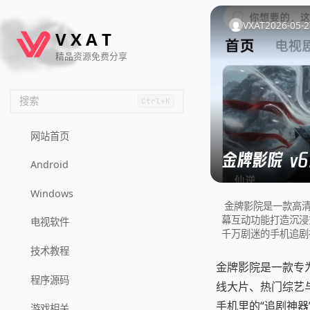
🦌
🙌
📄
🐟
🏖️
VXAT
2026-05-2
V
X
A
T
精品资源免费分享
搜索
Ctrl+K
网站首页
金牌影院 v
Android
Windows
金牌影院是一款高
幕互动功能打造沉浸
电视软件
千万剧迷的手机追剧
技术教程
金牌影院是一款专
程序源码
线大片、热门综艺
手机里的“追剧神器
游戏相关