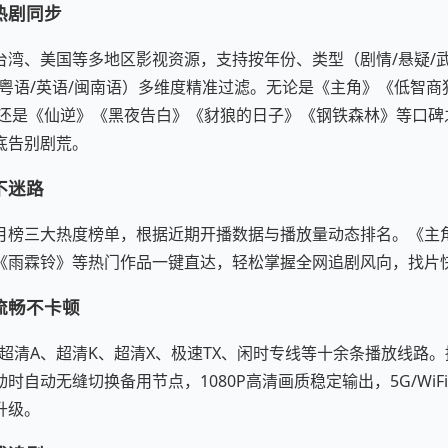
热剧同步
湾、美国等多地区影视资源，支持按年份、类型（剧情/悬疑/武
/粤语/英语/闽南语）多维度精准过滤。无论是《主角》《低智商
剧，还是《仙逆》《黑夜告白》《豺狼的日子》《钢铁森林》等口
底告别剧荒。
不迷路
月榜三大热度榜单，根据近期开播数据与播放量动态排名。《主
《雨霖铃》等热门作品一键直达，轻松掌握全网追剧风向，找片
流畅不卡顿
超清A、超清K、超清X、极速TX、闲时专线等十余条播放线路。
时自动无缝切换备用节点，1080P高清画质稳定输出，5G/WiF
升级。