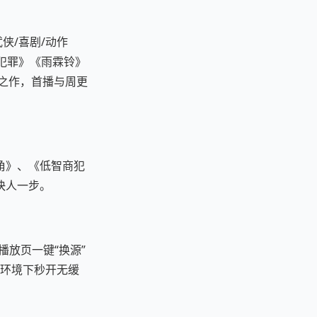
侠/喜剧/动作
犯罪》《雨霖铃》
碑之作，首播与周更
角》、《低智商犯
快人一步。
播放页一键“换源”
i环境下秒开无缓