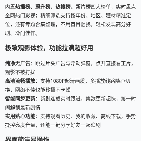
内置
热播榜、飙升榜、热搜榜、新片榜
四大榜单，实时盘点
全网热门影视；精细筛选支持按年份、地区、题材精准定
位，还有专题合集整理，不用盲目翻找，轻松发现高分好
剧、冷门佳作。
极致观影体验，功能拉满超好用
纯净无广告
：跳过片头广告与浮动弹窗，点开直接看正片，
观影不被打扰
高清流畅播放
：支持1080P超清画质，多播放线路随心切
换，网络不佳也能秒播不卡顿
智能同步更新
：新剧连载实时跟进，集数更新超快，第一时
间解锁最新剧情
实用贴心功能
：支持观看历史、我的收藏、离线下载，手势
操控亮度音量，还能一键分享好友一起追剧
界面简洁易操作