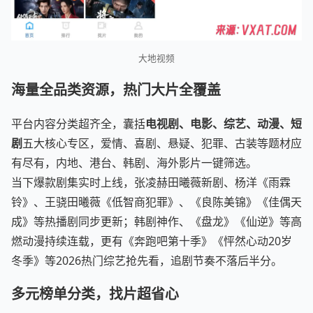
大地视频
海量全品类资源，热门大片全覆盖
平台内容分类超齐全，囊括
电视剧、电影、综艺、动漫、短
剧
五大核心专区，爱情、喜剧、悬疑、犯罪、古装等题材应
有尽有，内地、港台、韩剧、海外影片一键筛选。
当下爆款剧集实时上线，张凌赫田曦薇新剧、杨洋《雨霖
铃》、王骁田曦薇《低智商犯罪》、《良陈美锦》《佳偶天
成》等热播剧同步更新；韩剧神作、《盘龙》《仙逆》等高
燃动漫持续连载，更有《奔跑吧第十季》《怦然心动20岁
冬季》等2026热门综艺抢先看，追剧节奏不落后半分。
多元榜单分类，找片超省心