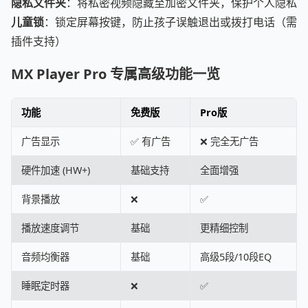
隐私文件夹
：将私密视频隐藏至加密文件夹，保护个人隐私
儿童锁
：锁定屏幕按键，防止孩子误触退出或拨打电话（需
插件支持）
MX Player Pro 专属高级功能一览
功能
免费版
Pro版
广告显示
✅ 有广告
❌ 完全无广告
硬件加速 (HW+)
基础支持
全面增强
背景播放
❌
✅
播放速度调节
基础
更精细控制
音频均衡器
基础
高级5段/10段EQ
睡眠定时器
❌
✅