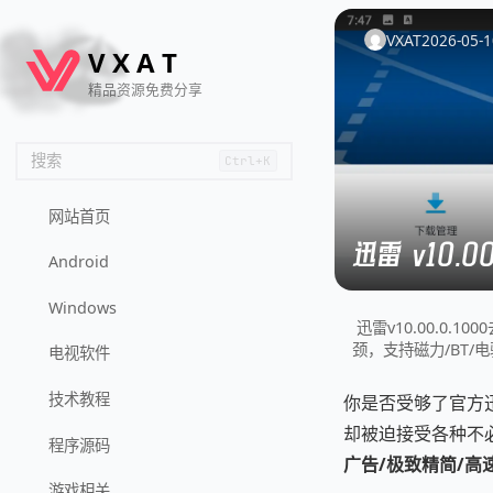
🦌
🙌
📄
🐟
🏖️
VXAT
2026-05-1
V
X
A
T
精品资源免费分享
搜索
Ctrl+K
网站首页
迅雷 v10.0
Android
Windows
迅雷v10.00.0
颈，支持磁力/BT
电视软件
技术教程
你是否受够了官方
却被迫接受各种不
程序源码
广告/极致精简/高速
游戏相关