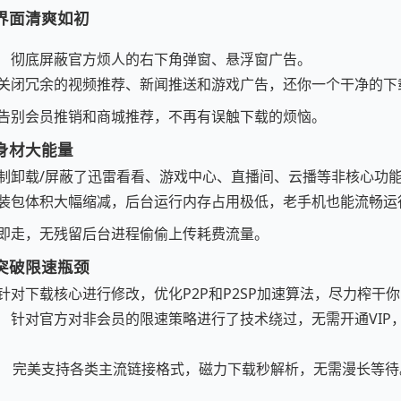
，界面清爽如初
：
彻底屏蔽官方烦人的右下角弹窗、悬浮窗广告。
关闭冗余的视频推荐、新闻推送和游戏广告，还你一个干净的下
告别会员推销和商城推荐，不再有误触下载的烦恼。
小身材大能量
制卸载/屏蔽了迅雷看看、游戏中心、直播间、云播等非核心功
装包体积大幅缩减，后台运行内存占用极低，老手机也能流畅运
即走，无残留后台进程偷偷上传耗费流量。
，突破限速瓶颈
针对下载核心进行修改，优化P2P和P2SP加速算法，尽力榨干
：
针对官方对非会员的限速策略进行了技术绕过，无需开通VIP
。
：
完美支持各类主流链接格式，磁力下载秒解析，无需漫长等待