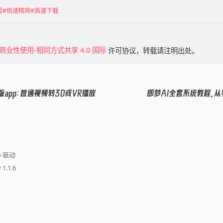
雷
#极速精简
#高速下载
商业性使用-相同方式共享 4.0 国际
许可协议，转载请注明出处。
 会员版app：普通视频转3D或VR播放
即梦AI全套系统教程，
o 驱动
 1.1.6