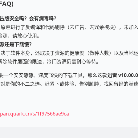
AQ)
广告版安全吗？会有病毒吗？
方原包进行了反编译和代码剔除（去广告、去冗余模块），未加
检测，请放心使用。
资源还是下载慢？
取决于软件本身，还取决于资源的健康度（做种人数）以及当地
解除软件层面的限速，冷门资源仍需耐心等待。
要一个安安静静、速度飞快的下载工具，那么这款
迅雷 v10.00
绝对是你的不二之选。赶紧下载体验，告别臃肿，找回曾经的满
/pan.quark.cn/s/1f97566ae9ca