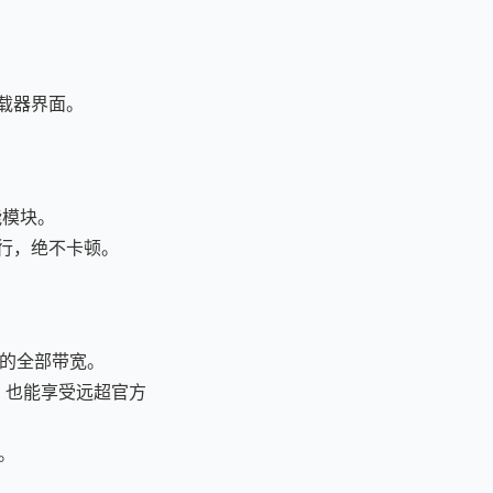
载器界面。
能模块。
行，绝不卡顿。
你的全部带宽。
，也能享受远超官方
。