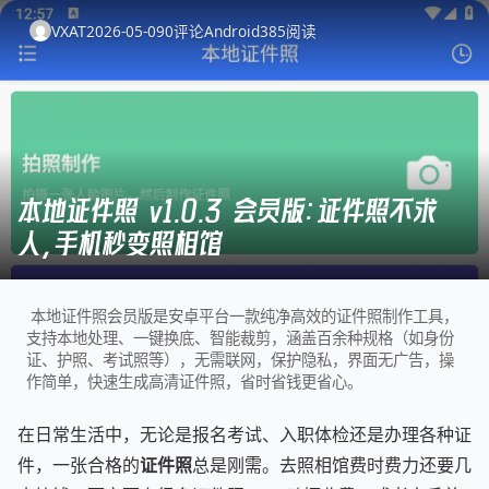
VXAT
2026-05-09
0
评论
Android
385
阅读
本地证件照 v1.0.3 会员版：证件照不求
人，手机秒变照相馆
本地证件照会员版是安卓平台一款纯净高效的证件照制作工具，
支持本地处理、一键换底、智能裁剪，涵盖百余种规格（如身份
证、护照、考试照等），无需联网，保护隐私，界面无广告，操
作简单，快速生成高清证件照，省时省钱更省心。
在日常生活中，无论是报名考试、入职体检还是办理各种证
件，一张合格的
证件照
总是刚需。去照相馆费时费力还要几