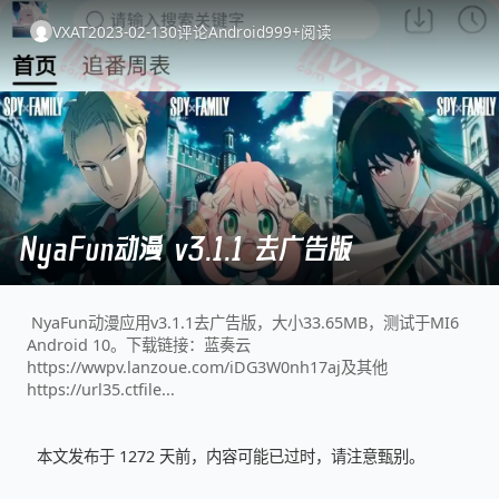
VXAT
2023-02-13
0
评论
Android
999+
阅读
NyaFun动漫 v3.1.1 去广告版
NyaFun动漫应用v3.1.1去广告版，大小33.65MB，测试于MI6
Android 10。下载链接：蓝奏云
https://wwpv.lanzoue.com/iDG3W0nh17aj及其他
https://url35.ctfile...
本文发布于 1272 天前，内容可能已过时，请注意甄别。