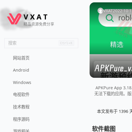
🦌
🙌
📄
🐟
🏖️
VXAT
2022-10-1
V
X
A
T
精品资源免费分享
搜索
Ctrl+K
网站首页
APKPure_
Android
Windows
APKPure App
无法下载的应用。版本3.
电视软件
技术教程
本文发布于 139
程序源码
软件截图
游戏相关