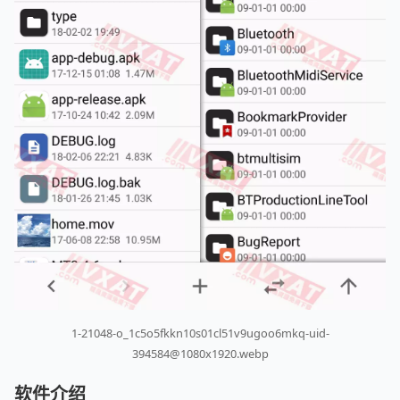
1-21048-o_1c5o5fkkn10s01cl51v9ugoo6mkq-uid-
394584@1080x1920.webp
软件介绍