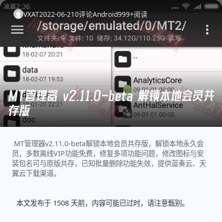
VXAT
2022-06-21
0
评论
Android
999+
阅读
MT管理器 v2.11.0-beta 解锁本地会员共
存版
MT管理器v2.11.0-beta解锁本地会员共存版，解锁本地永久会
员，多数离线VIP功能免费，修复多项功能问题，修改图标与安
装包名可与原版共存，已知批量删除功能失效，提供蓝奏云、天
翼云下载渠道。
本文发布于 1508 天前，内容可能已过时，请注意甄别。