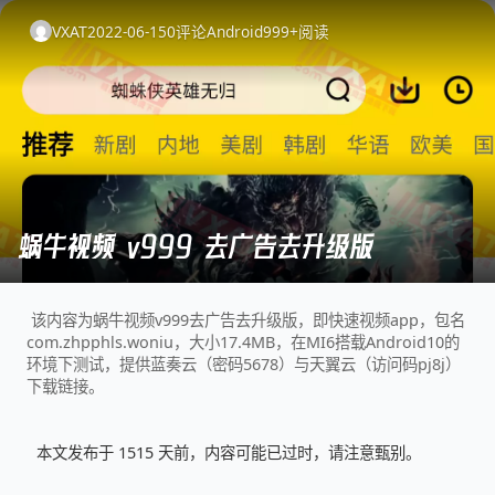
VXAT
2022-06-15
0
评论
Android
999+
阅读
蜗牛视频 v999 去广告去升级版
该内容为蜗牛视频v999去广告去升级版，即快速视频app，包名
com.zhpphls.woniu，大小17.4MB，在MI6搭载Android10的
环境下测试，提供蓝奏云（密码5678）与天翼云（访问码pj8j）
下载链接。
本文发布于 1515 天前，内容可能已过时，请注意甄别。