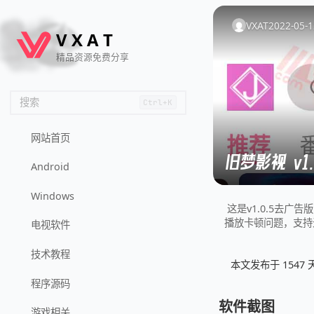
🦌
🙌
📄
🐟
🏖️
VXAT
2022-05-1
V
X
A
T
精品资源免费分享
搜索
Ctrl+K
网站首页
旧梦影视 v1
Android
Windows
这是v1.0.5去
播放卡顿问题，支持
电视软件
技术教程
本文发布于 154
程序源码
软件截图
游戏相关