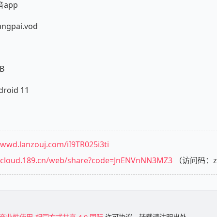
app
gpai.vod
B
oid 11
/wwd.lanzouj.com/iI9TR025i3ti
//cloud.189.cn/web/share?code=JnENVnNN3MZ3
（访问码：z