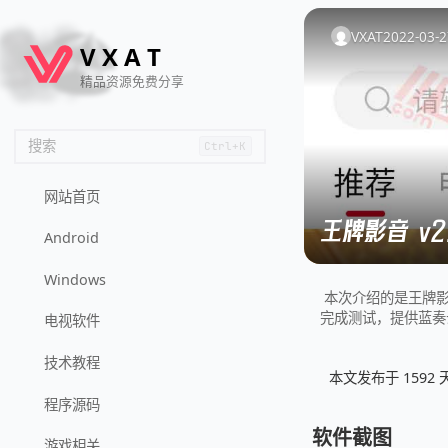
🦌
🙌
📄
🐟
🏖️
VXAT
2022-03-2
V
X
A
T
精品资源免费分享
搜索
Ctrl+K
网站首页
王牌影音 v2
Android
Windows
本次介绍的是王牌影音v2
完成测试，提供蓝奏
电视软件
技术教程
本文发布于 159
程序源码
软件截图
游戏相关