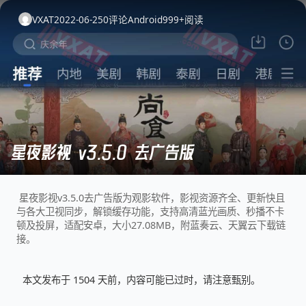
VXAT
2022-06-25
0
评论
Android
999+
阅读
星夜影视 v3.5.0 去广告版
星夜影视v3.5.0去广告版为观影软件，影视资源齐全、更新快且
与各大卫视同步，解锁缓存功能，支持高清蓝光画质、秒播不卡
顿及投屏，适配安卓，大小27.08MB，附蓝奏云、天翼云下载链
接。
本文发布于 1504 天前，内容可能已过时，请注意甄别。